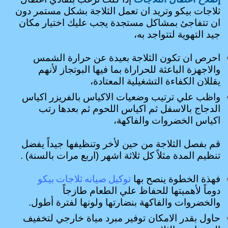
ثلاجات بيكو وتريد ان تعمل الثلاجة بشكل مستمر دون
ان تتفاجئ بمشاكل مستجدة يجب عليك اختيار مكان
جيد التهوية لتتواجد به،
احرص ان تكون الثلاجة بعيدة عن حرارة الشمس
والاجهزة الباعثة للحراراة بما فيها البوتجاز لأنهم
يقللان الكفاءة التشغيلية المعتادة،
واظب علي ترتيب وضعيات الاكياس بالفريزر اكياس
الدجاج بالاسفل ثم اكياس اللحوم ثم بعدها رتب
اكياس الخضروات والفاكهة،
قم بفصل الثلاجة من حين لأخر وتنظيفها جيداً يفضل
تنظيم المدة مثلاً كل ثلاثة اشهر (اربع مرات بالسنة) .
توكيل صيانه ثلاجات بيكو
فهذة الخطوة ينصح بها
دوماً لأهميتها للحفاظ علي الطعام طازجاً
والخضروات والفاكهة بنضارتها ولونها لفترة أطول.
حاول بقدر الامكان توفير مبرد مياة خارجي لتخفيف