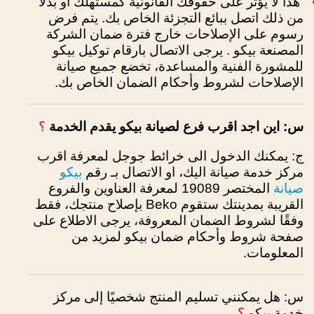
هذا لا يؤثر على حقوقك القانونية كمستهلك
أو بدلاً
من ذلك اتصل ببائع التجزئة الخاص بك.
يتم فرض
رسوم على الإصلاحات خارج فترة ضمان الشركة
المصنعة بيكو .
يرجى الاتصال بارقام توكيل بيكو
للمشورة الفنية والمساعدة،
تخضع جميع صيانة
الإصلاحات لشروط وأحكام الضمان الخاص بك.
س: اين اجد اقرب فرع لصيانة بيكو يقدم الخدمة
؟
ج: يمكنك الدخول الى خرائط جوجل لمعرفة اقرب
بيكو
مركز خدمة صيانة اليك، او الاتصال بـ رقم
صيانة
المختصر 19089 لمعرفة العناوين والفروع
القريبة بمدينتك ستقوم Beko بإصلاح منتجك، فقط
وفقًا لشروط الضمان المعروفة،
يرجى الاطلاع على
صفحة شروط وأحكام ضمان بيكو لمزيد من
المعلومات.
س: هل يمكنني تسليم المنتج شخصيًا إلى مركز
خدمة بيكو
؟