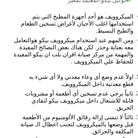
الميكروويف هو أحد أجهزة المطبخ التي يتم
استخدامها اغلب الأحيان لأغراض تسخين الطعام
والطبخ البسيط.
ومن المهم عند استخدام ميكروويف بيكو هوالتعامل
معه بعناية وحذر. لكن هناك بعض النصائح المفيدة
والمهمة من مركز صيانة افران بلت ان بيكو المفيدة
للحفاظ علي الميكروويف .
اولاً عدم وضع أى وعاء معدني ولا أى شيء به
قطع معدنية داخل الميكروويف.
ثانياً يرجي عدم تسخين أى أطعمة أو مشروبات
قابلة للاشتعال داخل ميكروويف بيكو لتفادي
الحريق.
ثالثاً لا تنسى إزالة رقائق الألومنيوم من الأطعمة
قبل وضعها بالميكروويف لتجنب اعطال الـ صيانة
المكلفة والحرائق.