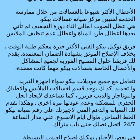
الأعطال الأكثر شيوعا بالغسالات من خلال ممارسة
الخدمة لفنيين مركز صيانه غسالات بيكو.
هي عطل الصوت العالي اثناء دورة التجفيف ثم تأتي
بعدها اعطال طرد المياة واعطال عدم تنظيف الملابس.
فريق توكيل بيكو الفني الأكثر خبرة معكم طلية الوقت ،
بخلاف الإصلاح الموثق بشهادة الضمان المعتمدة. يقدم
لك فريقنا حلول التصليح الفورية لجميع المشاكل
والأعطال الخاصة بغسالات بيكو مهما كانت معقدة،
نتعامل مع جميع موديلات بيكو سواء اجهزة التبريد
والتجميد. كذلك يوجد قسم لغسالات الملابس والاطباق
والبوتاجاز والديب فريزر ، كما نساعدك لايجاد الحل
الجذري للمشكلة وعدم عودتها مرة اخري . وهكذا نقدم
لك الصيانه والدعم الفني لاجهزتك علي رقم صيانة بيكو
الخط الساخن طوال ايام الاسبوع. علي مدار الساعة
24/7 اتصل نصلك حتى باب منزلك.
في بعض الأحيان يمكنك إصلاح العيوب البسيطة