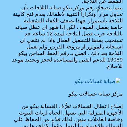
الضغط عن الثلاجة.
بينما ينصحك رقم مركز بيكو صيانة الثلاجات بأن
تحاول مراراً وتكراراً التنبية لاطفالك بعدم فتح كابينة
الثلاجة باستمرار .فهذا يضعف الكفاء التشغيلية
خاصة بفصل الصيف ، لكن إذا ظهر اي عطل صيانه
بالثلاجة جرب فصل الثلاجة لمدة 12 ساعة. قد
تستجيب بعدها للتشغيل الفعال واذا لم تتلقي اي
استجابة بالموتور او مروحة الفريزر ولم تعمل
الثلاجة بعد ذلك . اتصل بـ رقم الخط الساخن بيكو
19089 للدعم الفني والمساعدة لحجز وتحديد موعد
للاصلاح.
مركز صيانة غسالات بيكو
إصلاح اعطال الغسالات
تَعَرُّف الغسالة بيكو من
الأجهزة المنزلية التي تسهل الحياة لربات البيوت
وخاصة العاملات منهن. لذلك فلابد من الحفاظ علي
الغسالة والاهتمام بها لتعمل دائماً بكفاءة عالية،